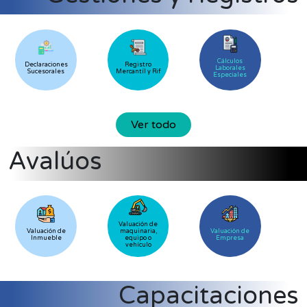
Cálculos
Declaraciones
Registro
Laborales
Sucesorales
Mercantíl y Rif
Especiales
Ver todo
Avalúos
Valuación de
Valuación de
maquinaria,
Valuación de
Inmueble
equipo o
Empresa
vehículo
Capacitaciones