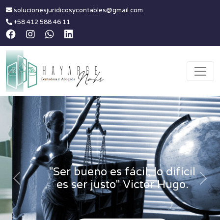
solucionesjuridicosycontables@gmail.com
+58 412 588 46 11
"Ser bueno es fácil, lo difícil
es ser justo" Victor Hugo.
Previous
Nex